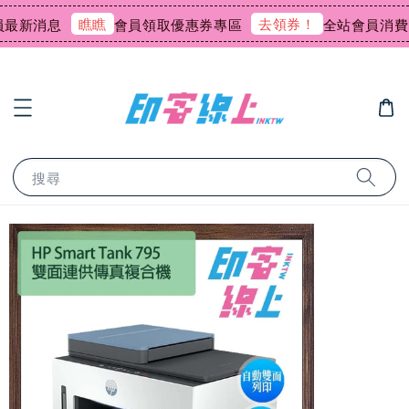
瞧瞧
去領券！
新消息
會員領取優惠券專區
全站會員消費回饋
搜尋