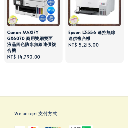
Canon MAXIFY
Epson L3556 遙控無線
GX6070 商用雙網雙面
連供複合機
液晶四色防水無線連供複
Regular
NT$ 5,215.00
合機
price
Regular
NT$ 14,790.00
price
We accept 支付方式