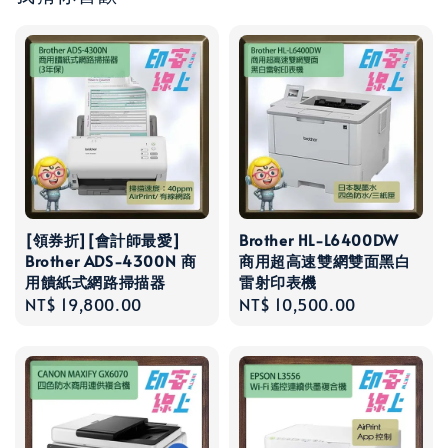
[領券折][會計師最愛]
Brother HL-L6400DW
Brother ADS-4300N 商
商用超高速雙網雙面黑白
用饋紙式網路掃描器
雷射印表機
Regular
NT$ 19,800.00
Regular
NT$ 10,500.00
price
price