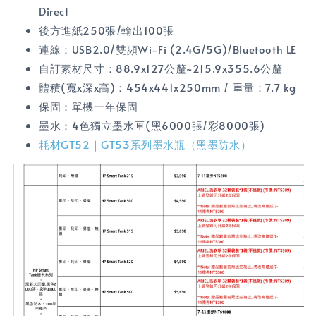
Direct
後方進紙250張/輸出100張
連線：USB2.0/雙頻Wi-Fi (2.4G/5G)/Bluetooth LE
自訂素材尺寸：88.9x127公釐~215.9x355.6公釐
體積(寬x深x高)：454x441x250mm / 重量：7.7 kg
保固：單機一年保固
墨水：4色獨立墨水匣(黑6000張/彩8000張)
耗材GT52｜GT53系列墨水瓶（黑墨防水）