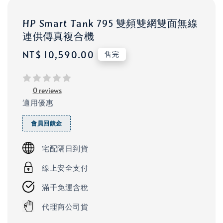
HP Smart Tank 795 雙頻雙網雙面無線
連供傳真複合機
Regular
NT$ 10,590.00
售完
price
0 reviews
適用優惠
會員回饋金
宅配隔日到貨
線上安全支付
滿千免運含稅
代理商公司貨