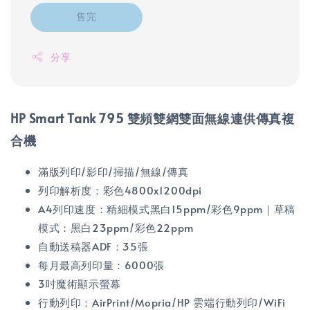
售完
分享
HP Smart Tank 795 雙頻雙網雙面無線連供傳真複
合機
滿版列印/影印/掃描/無線/傳真
列印解析度：彩色4800x1200dpi
A4列印速度：精細模式黑白15ppm/彩色9ppm｜草稿
模式：黑白23ppm/彩色22ppm
自動送稿器ADF：35張
每月最高列印量：6000張
3吋魔術顯示螢幕
行動列印：AirPrint/Mopria/HP 雲端行動列印/WiFi