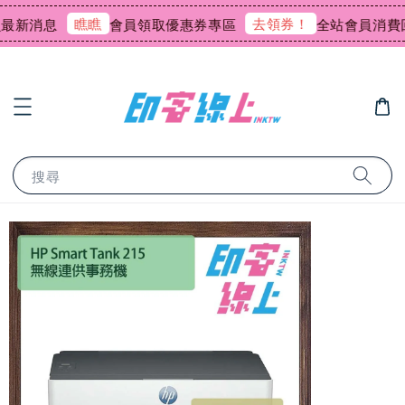
瞧瞧
去領券！
新消息
會員領取優惠券專區
全站會員消費回饋
搜尋