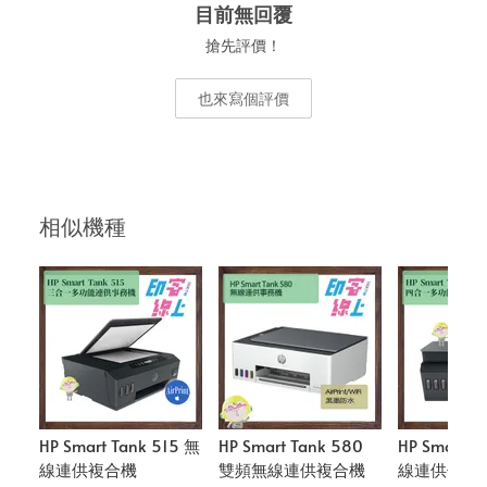
目前無回覆
搶先評價！
也來寫個評價
相似機種
HP Smart Tank 515 無
HP Smart Tank 580
HP Smart T
線連供複合機
雙頻無線連供複合機
線連供傳真