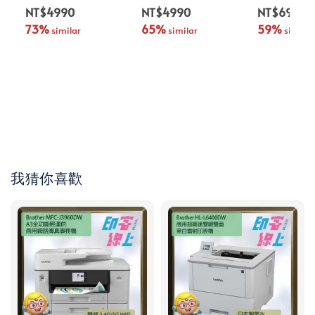
NT$4990
NT$4990
NT$6990
73%
65%
59%
 similar
 similar
 similar
我猜你喜歡