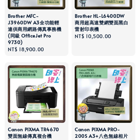
Brother MFC-
Brother HL-L6400DW
J3960DW A3全功能輕
商用超高速雙網雙面黑白
連供商用網路傳真事務機
雷射印表機
(同級 OfficeJet Pro
Regular
NT$ 10,500.00
9730)
price
Regular
NT$ 18,900.00
price
Canon PIXMA TR4670
Canon PIXMA PRO-
雙面無線傳真複合機
200S A3+八色無線相片