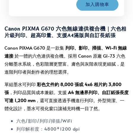
加入購物車
Canon PIXMA G670 六色無線連供複合機
｜六色相
片級列印、超高印量、支援A4滿版與自訂長紙張
Canon PIXMA G670 是一款集
列印、影印、掃描、Wi-Fi 無線
連接
於一體的六色連供複合機。採用 Canon 原廠 GI-73 六色
分離墨水系統，色彩階層更豐富、膚色與灰階表現更細膩，是
進階列印者與創作者的理想選擇。
單組墨水可列印
彩色文件約 8,000 張或 4x6 相片約 3,800
張
，列印品質與成本兼顧。支援
A4 無邊界列印、自訂紙張長度
可達 1,200 mm
，還可直接透過手機進行列印。外型簡潔、一
體化設計，墨水可視化窗口讓補充時機一目了然。
六色/影印/列印/掃描/WiFi
列印解析度：4800*1200 dpi