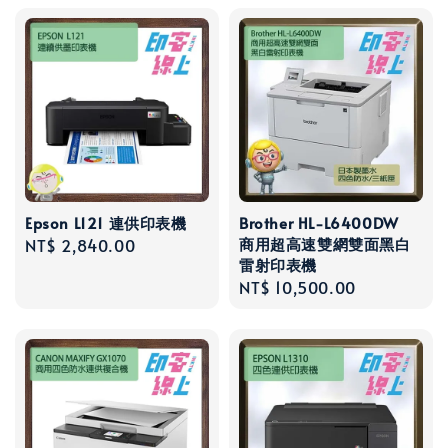
Epson L121 連供印表機
Brother HL-L6400DW
商用超高速雙網雙面黑白
Regular
NT$ 2,840.00
雷射印表機
price
Regular
NT$ 10,500.00
price