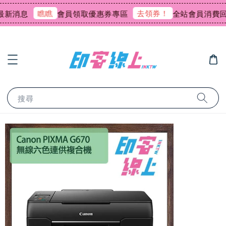
瞧瞧
去領券！
消息
會員領取優惠券專區
全站會員消費回饋0.
搜尋