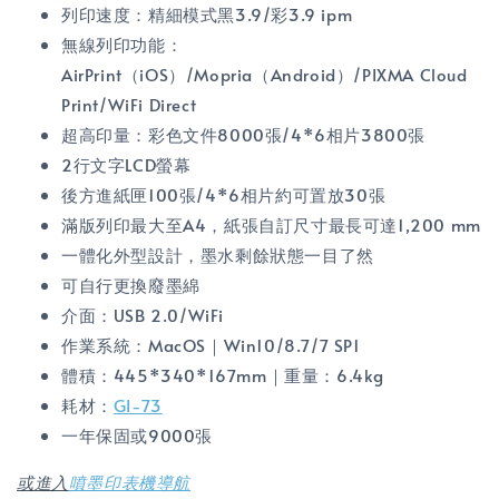
列印速度：精細模式黑3.9/彩3.9 ipm
無線列印功能：
AirPrint（iOS）/Mopria（Android）/PIXMA Cloud
Print/WiFi Direct
超高印量：彩色文件8000張/4*6相片3800張
2行文字LCD螢幕
後方進紙匣100張/4*6相片約可置放30張
滿版列印最大至A4，紙張自訂尺寸最長可達1,200 mm
一體化外型設計，墨水剩餘狀態一目了然
可自行更換廢墨綿
介面：USB 2.0/WiFi
作業系統：MacOS｜Win10/8.7/7 SP1
體積：445*340*167mm｜重量：6.4kg
耗材：
GI-73
一年保固或9000張
或進入
噴墨印表機導航