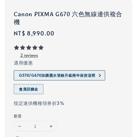
Canon PIXMA G670 六色無線連供複合
機
Regular
NT$ 8,990.00
price
2 reviews
適用優惠
G570/G670加購墨水登錄升級兩年保按這裡
會員回饋金
指定連供機種領券折3%​
數量