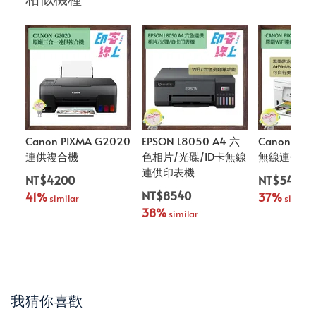
Canon PIXMA G2020
EPSON L8050 A4 六
Canon PIX
連供複合機
色相片/光碟/ID卡無線
無線連供複
連供印表機
NT$4200
NT$5400
NT$8540
41%
37%
 similar
 similar
38%
 similar
我猜你喜歡