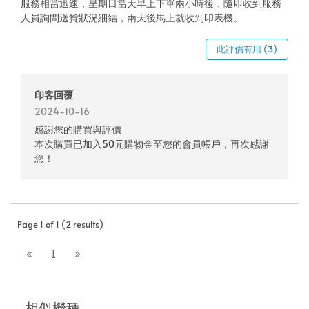
服務相當迅速，星期日當天早上下單兩小時後，隨即收到服務
人員詢問送貨狀況細結，兩天後馬上就收到印表機。
此評價有用 (3)
印客回覆
2024-10-16
感謝您的購買與評價
本次購買已加入50元購物金至您的會員帳戶，再次感謝
您！
Page 1 of 1 (2 results)
1
相似機種