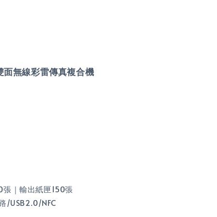
全雙面
無線
彩雷
傳真複合機
0張｜輸出紙匣150張
USB2.0/NFC