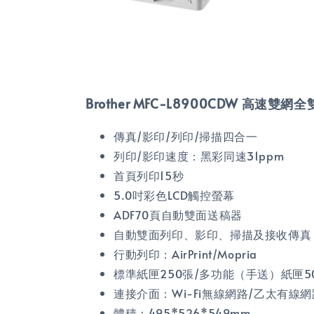
Brother MFC-L8900CDW 高速雙網
傳真/影印/列印/掃描四合一
列印/影印速度：黑彩同速31ppm
首頁列印15秒
5.0吋彩色LCD觸控螢幕
ADF70頁自動雙面送稿器
自動雙面列印、影印、掃描及接收傳真
行動列印：AirPrint/Mopria
標準紙匣250張/多功能（手送）紙匣5
連接介面：Wi-Fi無線網路/乙太有線網路/
體積：495*526*549mm