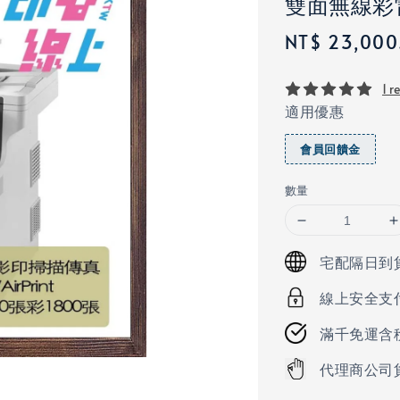
雙面無線彩
Regular
NT$ 23,000
price
1 r
適用優惠
會員回饋金
數量
宅配隔日到
線上安全支
滿千免運含
代理商公司