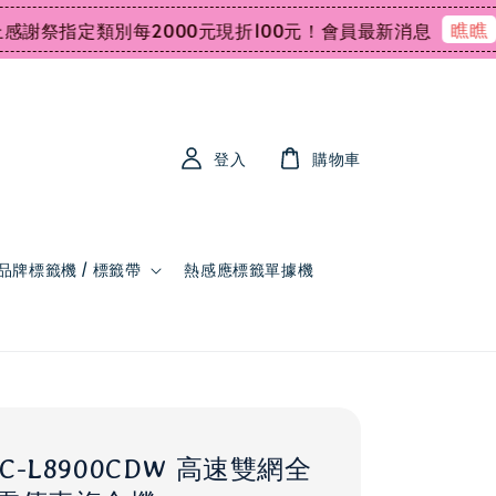
瞧瞧
指定類別每2000元現折100元！
會員最新消息
會員
登入
購物車
品牌標籤機 / 標籤帶
熱感應標籤單據機
MFC-L8900CDW 高速雙網全