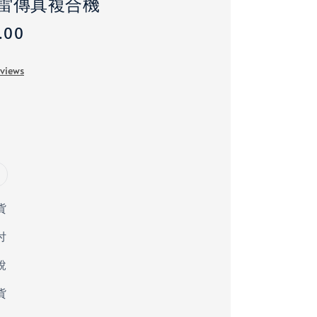
雷傳真複合機
.00
eviews
貨
付
稅
貨