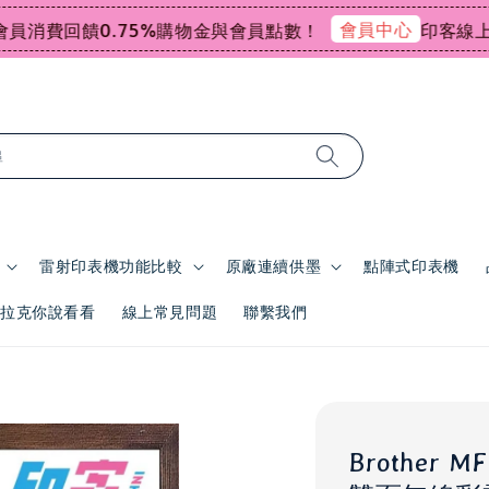
會員中心
費回饋0.75%購物金與會員點數！
印客線上感謝祭
尋
雷射印表機功能比較
原廠連續供墨
點陣式印表機
 | 拉克你說看看
線上常見問題
聯繫我們
Brother 