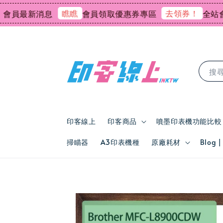
瞧瞧
去領券！
最新消息
會員領取優惠券專區
全站會員消
搜
印客線上
印客商品
噴墨印表機功能比較
掃瞄器
A3印表機種
原廠耗材
Blog